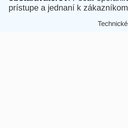
prístupe a jednaní k zákazníkom a
Technické
Â
Â
Â