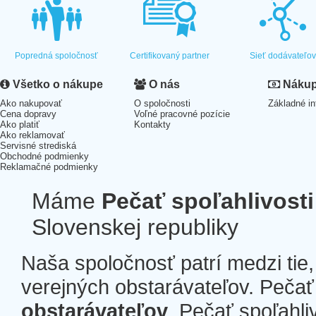
Popredná spoločnosť
Certifikovaný partner
Sieť dodávateľo
Všetko o nákupe
O nás
Nákup 
Ako nakupovať
O spoločnosti
Základné in
Cena dopravy
Voľné pracovné pozície
Ako platiť
Kontakty
Ako reklamovať
Servisné strediská
Obchodné podmienky
Reklamačné podmienky
Máme
Pečať spoľahlivosti
Slovenskej republiky
Naša spoločnosť patrí medzi tie
verejných obstarávateľov. Pečať 
obstarávateľov
. Pečať spoľahli