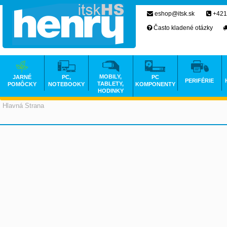
eshop@itsk.sk
+421
Často kladené otázky
MOBILY,
JARNÉ
PC,
PC
PERIFÉRIE
TABLETY,
POMÔCKY
NOTEBOOKY
KOMPONENTY
HODINKY
Hlavná Strana