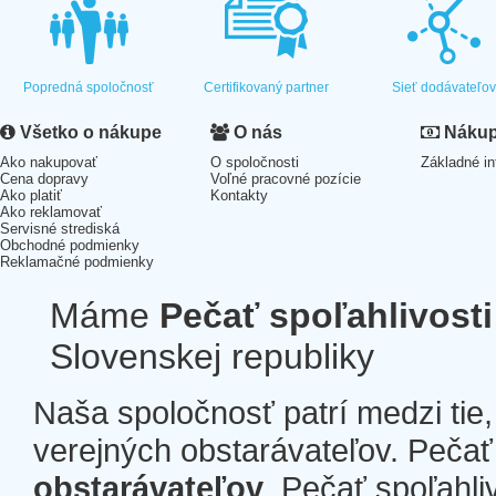
Popredná spoločnosť
Certifikovaný partner
Sieť dodávateľo
Všetko o nákupe
O nás
Nákup 
Ako nakupovať
O spoločnosti
Základné in
Cena dopravy
Voľné pracovné pozície
Ako platiť
Kontakty
Ako reklamovať
Servisné strediská
Obchodné podmienky
Reklamačné podmienky
Máme
Pečať spoľahlivosti
Slovenskej republiky
Naša spoločnosť patrí medzi tie
verejných obstarávateľov. Pečať 
obstarávateľov
. Pečať spoľahli