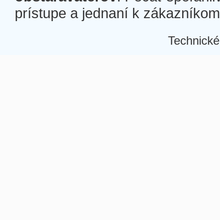
prístupe a jednaní k zákazníkom a
Technické
Â
Â
Â