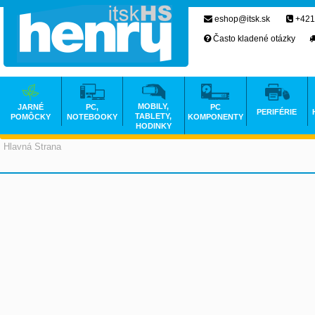
eshop@itsk.sk
+421
Často kladené otázky
MOBILY,
JARNÉ
PC,
PC
PERIFÉRIE
TABLETY,
POMÔCKY
NOTEBOOKY
KOMPONENTY
HODINKY
Hlavná Strana