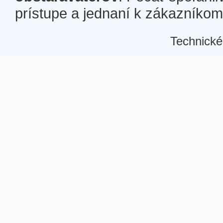
prístupe a jednaní k zákazníkom a
Technické
Â
Â
Â