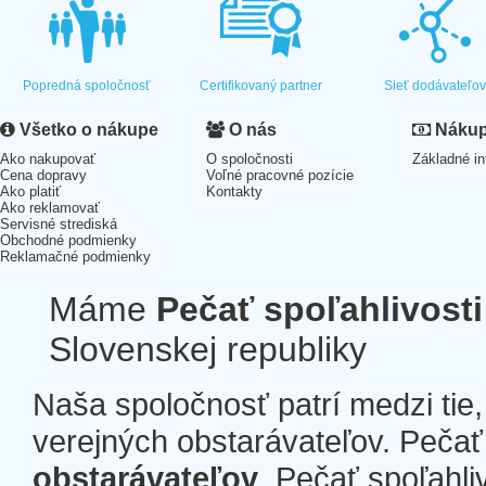
Popredná spoločnosť
Certifikovaný partner
Sieť dodávateľo
Všetko o nákupe
O nás
Nákup 
Ako nakupovať
O spoločnosti
Základné in
Cena dopravy
Voľné pracovné pozície
Ako platiť
Kontakty
Ako reklamovať
Servisné strediská
Obchodné podmienky
Reklamačné podmienky
Máme
Pečať spoľahlivosti
Slovenskej republiky
Naša spoločnosť patrí medzi tie
verejných obstarávateľov. Pečať 
obstarávateľov
. Pečať spoľahli