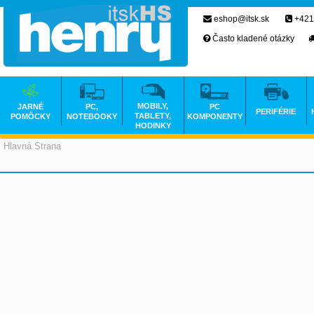
eshop@itsk.sk
+421
Často kladené otázky
MOBILY,
JARNÉ
PC,
PC
PERIFÉRIE
TABLETY,
POMÔCKY
NOTEBOOKY
KOMPONENTY
HODINKY
Hlavná Strana