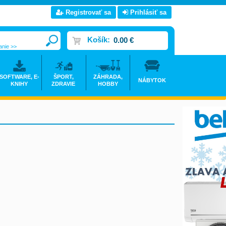
Registrovať sa
Prihlásiť sa
Košík:
0.00 €
anie >>
SOFTWARE, E-
ŠPORT,
ZÁHRADA,
NÁBYTOK
KNIHY
ZDRAVIE
HOBBY