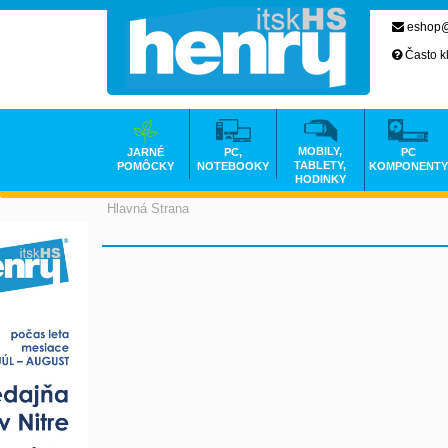
eshop@
Často k
MOBILY,
JARNÉ
PC,
PC
TABLETY,
POMÔCKY
NOTEBOOKY
KOMPONENTY
HODINKY
Hlavná Strana