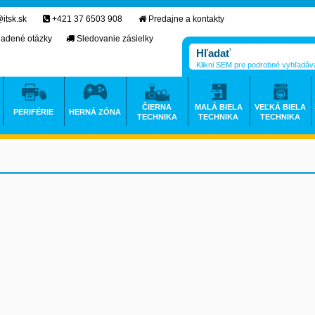
itsk.sk
+421 37 6503 908
Predajne a kontakty
ladené otázky
Sledovanie zásielky
Klikni SEM pre podrobné vyhľadáv
ČIERNA
MALÁ BIELA
VEĽKÁ BIELA
PERIFÉRIE
HERNÁ ZÓNA
TECHNIKA
TECHNIKA
TECHNIKA