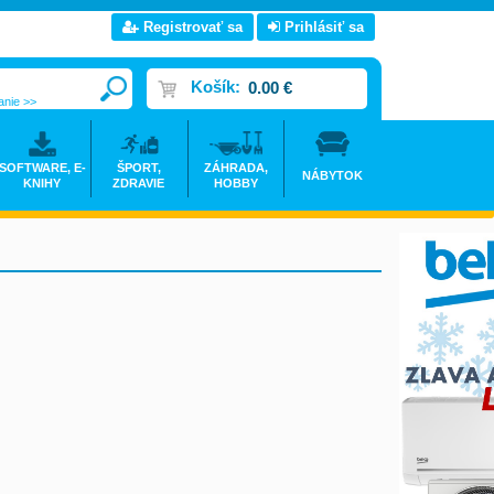
Registrovať sa
Prihlásiť sa
Košík:
0.00 €
anie >>
SOFTWARE, E-
ŠPORT,
ZÁHRADA,
NÁBYTOK
KNIHY
ZDRAVIE
HOBBY