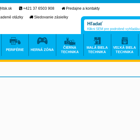
itsk.sk
+421 37 6503 908
Predajne a kontakty
ladené otázky
Sledovanie zásielky
Klikni SEM pre podrobné vyhľadáv
ČIERNA
MALÁ BIELA
VEĽKÁ BIELA
PERIFÉRIE
HERNÁ ZÓNA
TECHNIKA
TECHNIKA
TECHNIKA