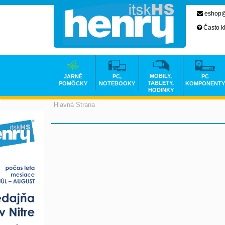
eshop@
Často k
MOBILY,
JARNÉ
PC,
PC
TABLETY,
POMÔCKY
NOTEBOOKY
KOMPONENTY
HODINKY
Hlavná Strana