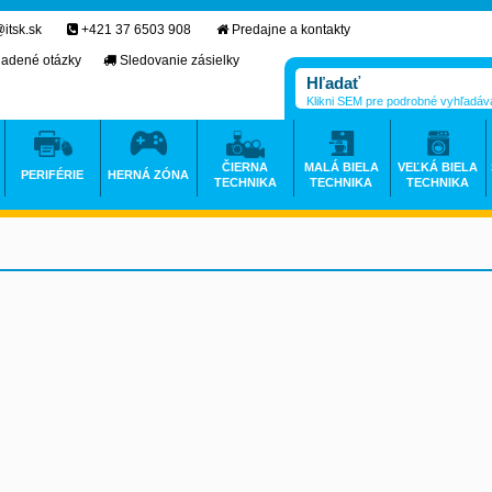
itsk.sk
+421 37 6503 908
Predajne a kontakty
ladené otázky
Sledovanie zásielky
Klikni SEM pre podrobné vyhľadáv
ČIERNA
MALÁ BIELA
VEĽKÁ BIELA
PERIFÉRIE
HERNÁ ZÓNA
TECHNIKA
TECHNIKA
TECHNIKA