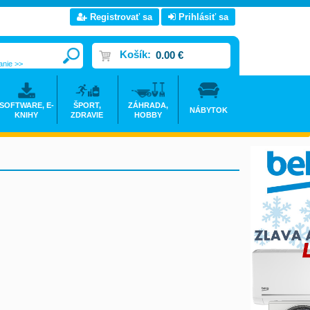
Registrovať sa
Prihlásiť sa
Košík:
0.00 €
anie >>
SOFTWARE, E-
ŠPORT,
ZÁHRADA,
NÁBYTOK
KNIHY
ZDRAVIE
HOBBY