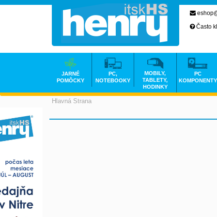
eshop@
Často k
MOBILY,
JARNÉ
PC,
PC
TABLETY,
POMÔCKY
NOTEBOOKY
KOMPONENTY
HODINKY
Hlavná Strana