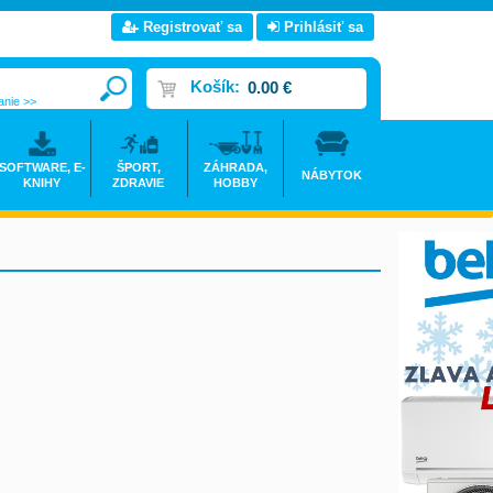
Registrovať sa
Prihlásiť sa
Košík:
0.00 €
anie >>
SOFTWARE, E-
ŠPORT,
ZÁHRADA,
NÁBYTOK
KNIHY
ZDRAVIE
HOBBY