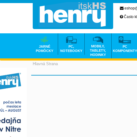
eshop@
Často k
MOBILY,
JARNÉ
PC,
PC
TABLETY,
POMÔCKY
NOTEBOOKY
KOMPONENTY
HODINKY
Hlavná Strana