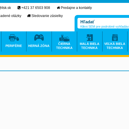
itsk.sk
+421 37 6503 908
Predajne a kontakty
ladené otázky
Sledovanie zásielky
Klikni SEM pre podrobné vyhľadáv
ČIERNA
MALÁ BIELA
VEĽKÁ BIELA
PERIFÉRIE
HERNÁ ZÓNA
TECHNIKA
TECHNIKA
TECHNIKA