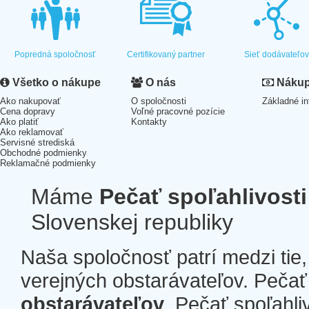
Popredná spoločnosť
Certifikovaný partner
Sieť dodávateľo
Všetko o nákupe
O nás
Nákup 
Ako nakupovať
O spoločnosti
Základné in
Cena dopravy
Voľné pracovné pozície
Ako platiť
Kontakty
Ako reklamovať
Servisné strediská
Obchodné podmienky
Reklamačné podmienky
Máme
Pečať spoľahlivosti
Slovenskej republiky
Naša spoločnosť patrí medzi tie
verejných obstarávateľov. Pečať 
obstarávateľov
. Pečať spoľahli