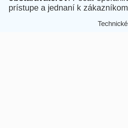
prístupe a jednaní k zákazníkom a
Technické
Â
Â
Â