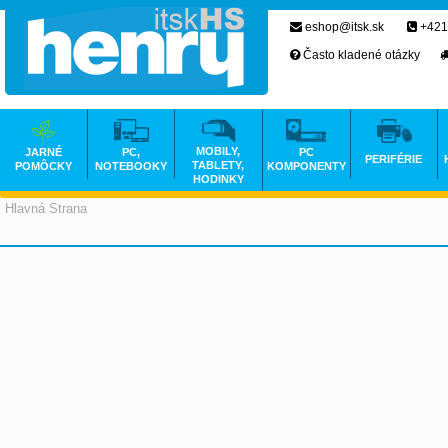
eshop@itsk.sk
+421
Často kladené otázky
MOBILY,
JARNÉ
PC,
PC
PERIFÉRIE
TABLETY,
POMÔCKY
NOTEBOOKY
KOMPONENTY
HODINKY
Hlavná Strana