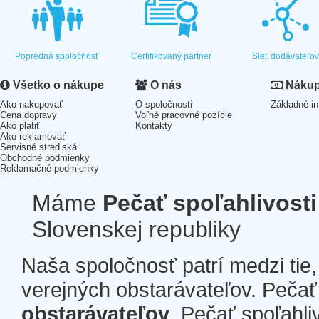
Popredná spoločnosť
Certifikovaný partner
Sieť dodávateľo
Všetko o nákupe
O nás
Nákup 
Ako nakupovať
O spoločnosti
Základné in
Cena dopravy
Voľné pracovné pozície
Ako platiť
Kontakty
Ako reklamovať
Servisné strediská
Obchodné podmienky
Reklamačné podmienky
Máme
Pečať spoľahlivosti
Slovenskej republiky
Naša spoločnosť patrí medzi tie
verejných obstarávateľov. Pečať 
obstarávateľov
. Pečať spoľahli