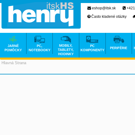
eshop@itsk.sk
+421
Často kladené otázky
MOBILY,
JARNÉ
PC,
PC
PERIFÉRIE
TABLETY,
POMÔCKY
NOTEBOOKY
KOMPONENTY
HODINKY
Hlavná Strana