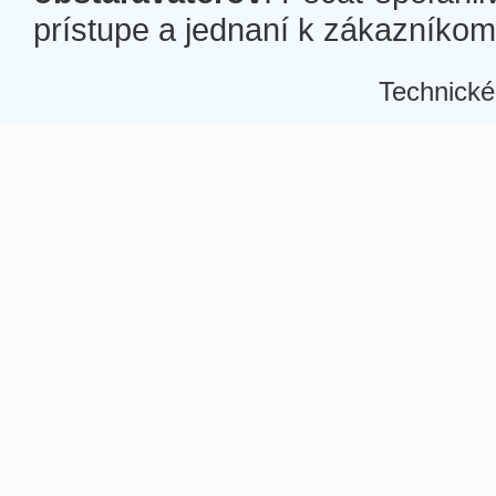
prístupe a jednaní k zákazníkom a
Technické
Â
Â
Â