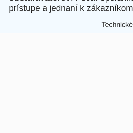
prístupe a jednaní k zákazníkom a
Technické
Â
Â
Â