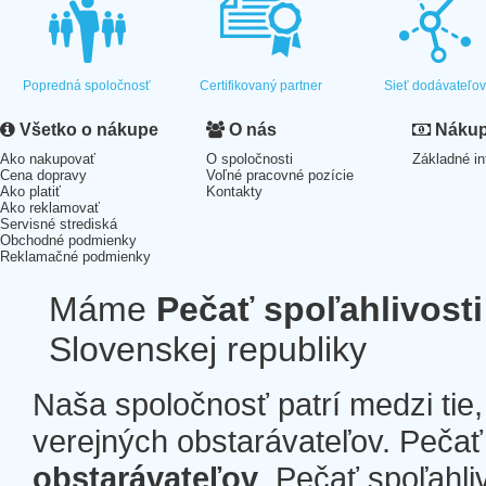
Popredná spoločnosť
Certifikovaný partner
Sieť dodávateľo
Všetko o nákupe
O nás
Nákup 
Ako nakupovať
O spoločnosti
Základné in
Cena dopravy
Voľné pracovné pozície
Ako platiť
Kontakty
Ako reklamovať
Servisné strediská
Obchodné podmienky
Reklamačné podmienky
Máme
Pečať spoľahlivosti
Slovenskej republiky
Naša spoločnosť patrí medzi tie
verejných obstarávateľov. Pečať 
obstarávateľov
. Pečať spoľahli