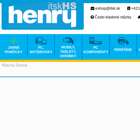
eshop@itsk.sk
+421
Často kladené otázky
MOBILY,
JARNÉ
PC,
PC
PERIFÉRIE
TABLETY,
POMÔCKY
NOTEBOOKY
KOMPONENTY
HODINKY
Hlavná Strana