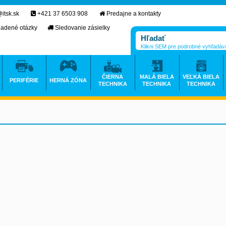
itsk.sk
+421 37 6503 908
Predajne a kontakty
ladené otázky
Sledovanie zásielky
Klikni SEM pre podrobné vyhľadáv
ČIERNA
MALÁ BIELA
VEĽKÁ BIELA
PERIFÉRIE
HERNÁ ZÓNA
TECHNIKA
TECHNIKA
TECHNIKA