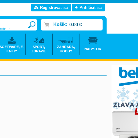
Registrovať sa
Prihlásiť sa
Košík:
0.00 €
anie >>
SOFTWARE, E-
ŠPORT,
ZÁHRADA,
NÁBYTOK
KNIHY
ZDRAVIE
HOBBY