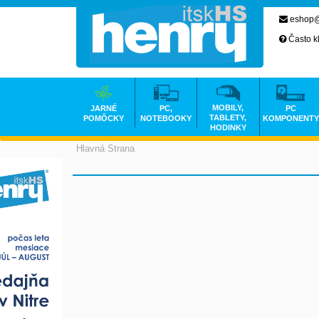
eshop@
Často k
MOBILY,
JARNÉ
PC,
PC
TABLETY,
POMÔCKY
NOTEBOOKY
KOMPONENTY
HODINKY
Hlavná Strana