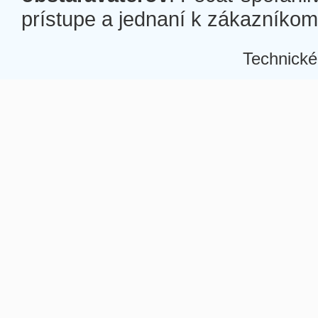
prístupe a jednaní k zákazníkom a
Technické
Â
Â
Â