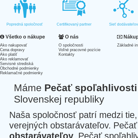
Popredná spoločnosť
Certifikovaný partner
Sieť dodávateľo
Všetko o nákupe
O nás
Nákup 
Ako nakupovať
O spoločnosti
Základné in
Cena dopravy
Voľné pracovné pozície
Ako platiť
Kontakty
Ako reklamovať
Servisné strediská
Obchodné podmienky
Reklamačné podmienky
Máme
Pečať spoľahlivosti
Slovenskej republiky
Naša spoločnosť patrí medzi tie
verejných obstarávateľov. Pečať 
obstarávateľov
. Pečať spoľahli