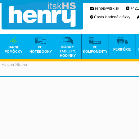
eshop@itsk.sk
+421
Často kladené otázky
MOBILY,
JARNÉ
PC,
PC
PERIFÉRIE
TABLETY,
POMÔCKY
NOTEBOOKY
KOMPONENTY
HODINKY
Hlavná Strana