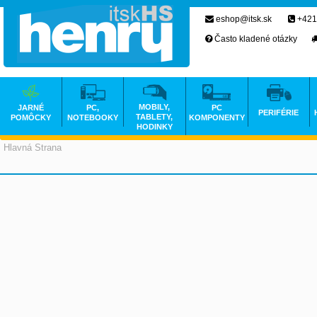
eshop@itsk.sk
+421
Často kladené otázky
MOBILY,
JARNÉ
PC,
PC
PERIFÉRIE
TABLETY,
POMÔCKY
NOTEBOOKY
KOMPONENTY
HODINKY
Hlavná Strana