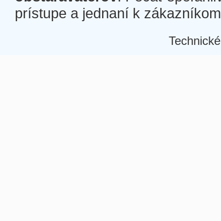
prístupe a jednaní k zákazníkom a
Technické
Â
Â
Â