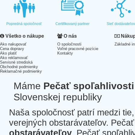
Popredná spoločnosť
Certifikovaný partner
Sieť dodávateľo
Všetko o nákupe
O nás
Nákup 
Ako nakupovať
O spoločnosti
Základné in
Cena dopravy
Voľné pracovné pozície
Ako platiť
Kontakty
Ako reklamovať
Servisné strediská
Obchodné podmienky
Reklamačné podmienky
Máme
Pečať spoľahlivosti
Slovenskej republiky
Naša spoločnosť patrí medzi tie
verejných obstarávateľov. Pečať 
obstarávateľov
. Pečať spoľahli