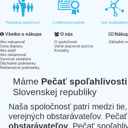
Popredná spoločnosť
Certifikovaný partner
Sieť dodávateľo
Všetko o nákupe
O nás
Nákup 
Ako nakupovať
O spoločnosti
Základné in
Cena dopravy
Voľné pracovné pozície
Ako platiť
Kontakty
Ako reklamovať
Servisné strediská
Obchodné podmienky
Reklamačné podmienky
Máme
Pečať spoľahlivosti
Slovenskej republiky
Naša spoločnosť patrí medzi tie
verejných obstarávateľov. Pečať 
obstarávateľov
. Pečať spoľahli