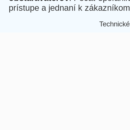
prístupe a jednaní k zákazníkom a
Technické
Â
Â
Â