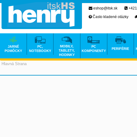
eshop@itsk.sk
+421
Často kladené otázky
MOBILY,
JARNÉ
PC,
PC
PERIFÉRIE
TABLETY,
POMÔCKY
NOTEBOOKY
KOMPONENTY
HODINKY
Hlavná Strana