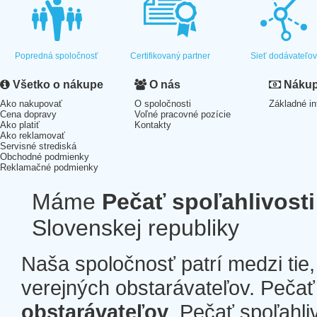
Popredná spoločnosť
Certifikovaný partner
Sieť dodávateľo
Všetko o nákupe
O nás
Nákup 
Ako nakupovať
O spoločnosti
Základné in
Cena dopravy
Voľné pracovné pozície
Ako platiť
Kontakty
Ako reklamovať
Servisné strediská
Obchodné podmienky
Reklamačné podmienky
Máme
Pečať spoľahlivosti
Slovenskej republiky
Naša spoločnosť patrí medzi tie
verejných obstarávateľov. Pečať 
obstarávateľov
. Pečať spoľahli