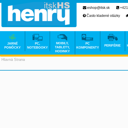
eshop@itsk.sk
+421
Často kladené otázky
MOBILY,
JARNÉ
PC,
PC
PERIFÉRIE
TABLETY,
POMÔCKY
NOTEBOOKY
KOMPONENTY
HODINKY
Hlavná Strana