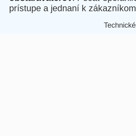
prístupe a jednaní k zákazníkom a
Technické
Â
Â
Â