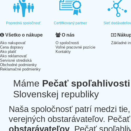
Popredná spoločnosť
Certifikovaný partner
Sieť dodávateľo
Všetko o nákupe
O nás
Nákup 
Ako nakupovať
O spoločnosti
Základné in
Cena dopravy
Voľné pracovné pozície
Ako platiť
Kontakty
Ako reklamovať
Servisné strediská
Obchodné podmienky
Reklamačné podmienky
Máme
Pečať spoľahlivosti
Slovenskej republiky
Naša spoločnosť patrí medzi tie
verejných obstarávateľov. Pečať 
obstarávateľov
. Pečať spoľahli