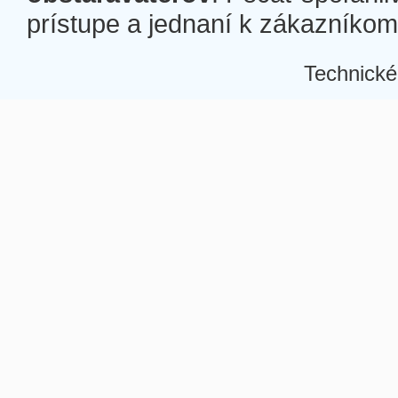
prístupe a jednaní k zákazníkom a
Technické
Â
Â
Â