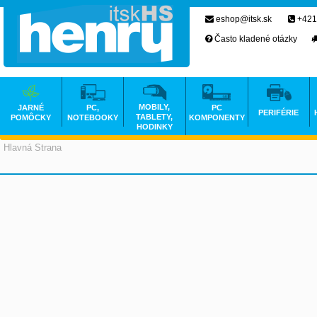
eshop@itsk.sk
+421
Často kladené otázky
MOBILY,
JARNÉ
PC,
PC
PERIFÉRIE
TABLETY,
POMÔCKY
NOTEBOOKY
KOMPONENTY
HODINKY
Hlavná Strana