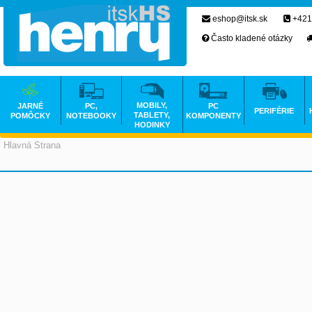
eshop@itsk.sk
+421
Často kladené otázky
MOBILY,
JARNÉ
PC,
PC
PERIFÉRIE
TABLETY,
POMÔCKY
NOTEBOOKY
KOMPONENTY
HODINKY
Hlavná Strana