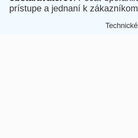
prístupe a jednaní k zákazníkom a
Technické
Â
Â
Â