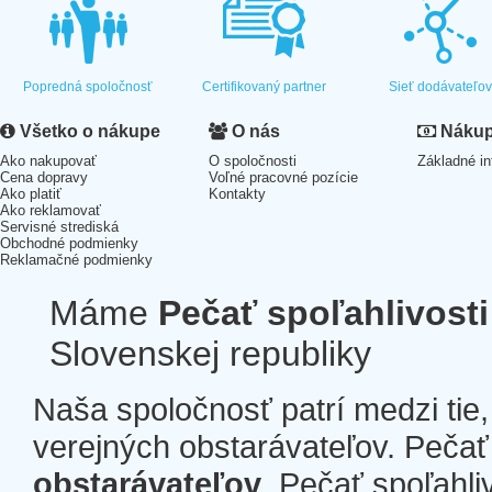
Popredná spoločnosť
Certifikovaný partner
Sieť dodávateľo
Všetko o nákupe
O nás
Nákup 
Ako nakupovať
O spoločnosti
Základné in
Cena dopravy
Voľné pracovné pozície
Ako platiť
Kontakty
Ako reklamovať
Servisné strediská
Obchodné podmienky
Reklamačné podmienky
Máme
Pečať spoľahlivosti
Slovenskej republiky
Naša spoločnosť patrí medzi tie
verejných obstarávateľov. Pečať 
obstarávateľov
. Pečať spoľahli