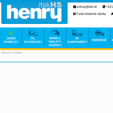
eshop@itsk.sk
+421
Často kladené otázky
MOBILY,
JARNÉ
PC,
PC
PERIFÉRIE
TABLETY,
POMÔCKY
NOTEBOOKY
KOMPONENTY
HODINKY
Hlavná Strana