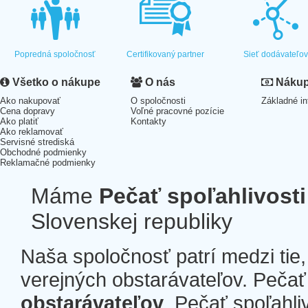
Popredná spoločnosť
Certifikovaný partner
Sieť dodávateľo
Všetko o nákupe
O nás
Nákup 
Ako nakupovať
O spoločnosti
Základné in
Cena dopravy
Voľné pracovné pozície
Ako platiť
Kontakty
Ako reklamovať
Servisné strediská
Obchodné podmienky
Reklamačné podmienky
Máme
Pečať spoľahlivosti
Slovenskej republiky
Naša spoločnosť patrí medzi tie
verejných obstarávateľov. Pečať 
obstarávateľov
. Pečať spoľahli