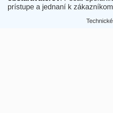
prístupe a jednaní k zákazníkom a
Technické
Â
Â
Â