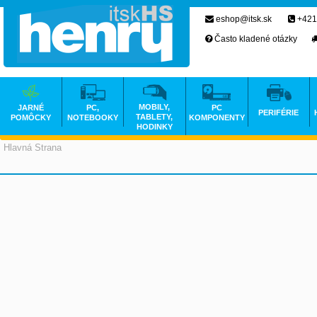
eshop@itsk.sk
+421
Často kladené otázky
MOBILY,
JARNÉ
PC,
PC
PERIFÉRIE
TABLETY,
POMÔCKY
NOTEBOOKY
KOMPONENTY
HODINKY
Hlavná Strana