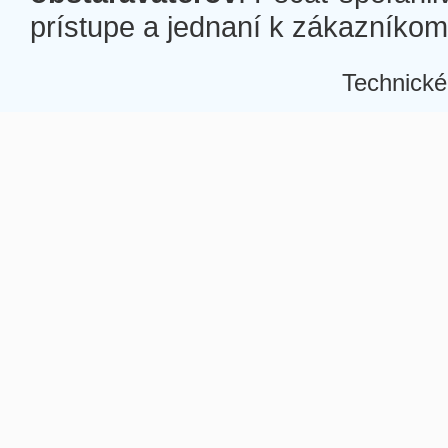
prístupe a jednaní k zákazníkom a
Technické
Â
Â
Â