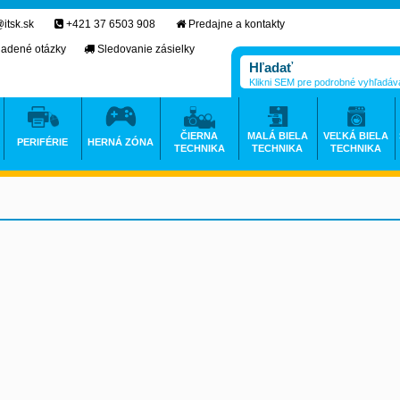
itsk.sk
+421 37 6503 908
Predajne a kontakty
ladené otázky
Sledovanie zásielky
Klikni SEM pre podrobné vyhľadáv
ČIERNA
MALÁ BIELA
VEĽKÁ BIELA
PERIFÉRIE
HERNÁ ZÓNA
TECHNIKA
TECHNIKA
TECHNIKA