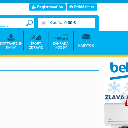
Registrovať sa
Prihlásiť sa
Košík:
0.00 €
anie >>
SOFTWARE, E-
ŠPORT,
ZÁHRADA,
NÁBYTOK
KNIHY
ZDRAVIE
HOBBY