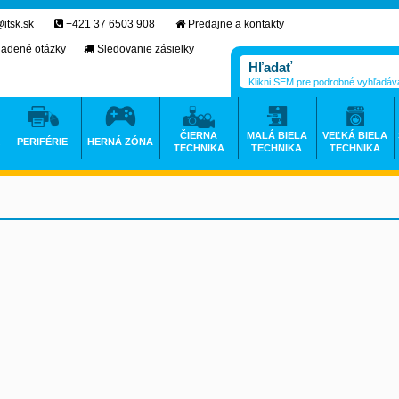
itsk.sk
+421 37 6503 908
Predajne a kontakty
ladené otázky
Sledovanie zásielky
Klikni SEM pre podrobné vyhľadáv
ČIERNA
MALÁ BIELA
VEĽKÁ BIELA
PERIFÉRIE
HERNÁ ZÓNA
TECHNIKA
TECHNIKA
TECHNIKA