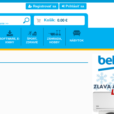
Registrovať sa
Prihlásiť sa
Košík:
0.00 €
anie >>
SOFTWARE, E-
ŠPORT,
ZÁHRADA,
NÁBYTOK
KNIHY
ZDRAVIE
HOBBY