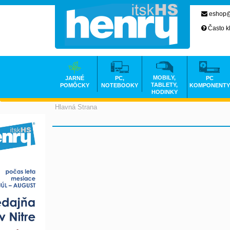
eshop@
Často k
MOBILY,
JARNÉ
PC,
PC
TABLETY,
POMÔCKY
NOTEBOOKY
KOMPONENTY
HODINKY
Hlavná Strana