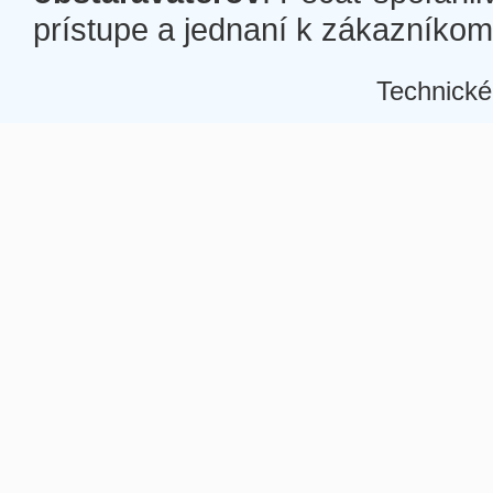
prístupe a jednaní k zákazníkom a
Technické
Â
Â
Â