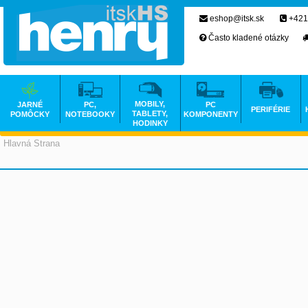
eshop@itsk.sk
+421
Často kladené otázky
MOBILY,
JARNÉ
PC,
PC
PERIFÉRIE
TABLETY,
POMÔCKY
NOTEBOOKY
KOMPONENTY
HODINKY
Hlavná Strana