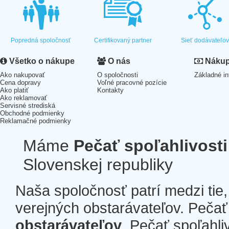
Popredná spoločnosť
Certifikovaný partner
Sieť dodávateľo
Všetko o nákupe
O nás
Nákup 
Ako nakupovať
O spoločnosti
Základné in
Cena dopravy
Voľné pracovné pozície
Ako platiť
Kontakty
Ako reklamovať
Servisné strediská
Obchodné podmienky
Reklamačné podmienky
Máme
Pečať spoľahlivosti
Slovenskej republiky
Naša spoločnosť patrí medzi tie
verejných obstarávateľov. Pečať 
obstarávateľov
. Pečať spoľahli