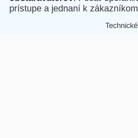
prístupe a jednaní k zákazníkom a
Technické
Â
Â
Â