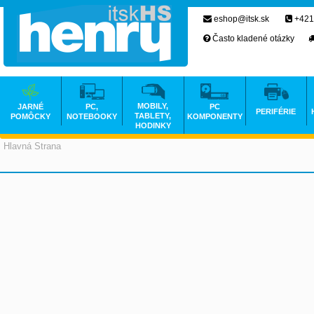
eshop@itsk.sk
+421
Často kladené otázky
MOBILY,
JARNÉ
PC,
PC
PERIFÉRIE
TABLETY,
POMÔCKY
NOTEBOOKY
KOMPONENTY
HODINKY
Hlavná Strana