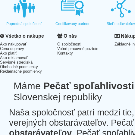
Popredná spoločnosť
Certifikovaný partner
Sieť dodávateľo
Všetko o nákupe
O nás
Nákup 
Ako nakupovať
O spoločnosti
Základné in
Cena dopravy
Voľné pracovné pozície
Ako platiť
Kontakty
Ako reklamovať
Servisné strediská
Obchodné podmienky
Reklamačné podmienky
Máme
Pečať spoľahlivosti
Slovenskej republiky
Naša spoločnosť patrí medzi tie
verejných obstarávateľov. Pečať 
obstarávateľov
. Pečať spoľahli