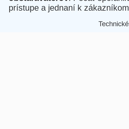
prístupe a jednaní k zákazníkom a
Technické
Â
Â
Â