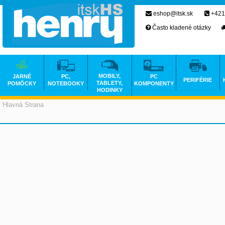
eshop@itsk.sk
+421
Často kladené otázky
MOBILY,
JARNÉ
PC,
PC
PERIFÉRIE
TABLETY,
POMÔCKY
NOTEBOOKY
KOMPONENTY
HODINKY
Hlavná Strana