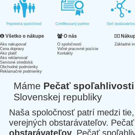
Popredná spoločnosť
Certifikovaný partner
Sieť dodávateľo
Všetko o nákupe
O nás
Nákup 
Ako nakupovať
O spoločnosti
Základné in
Cena dopravy
Voľné pracovné pozície
Ako platiť
Kontakty
Ako reklamovať
Servisné strediská
Obchodné podmienky
Reklamačné podmienky
Máme
Pečať spoľahlivosti
Slovenskej republiky
Naša spoločnosť patrí medzi tie
verejných obstarávateľov. Pečať 
obstarávateľov
. Pečať spoľahli