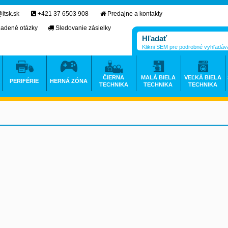
itsk.sk
+421 37 6503 908
Predajne a kontakty
ladené otázky
Sledovanie zásielky
Klikni SEM pre podrobné vyhľadáv
ČIERNA
MALÁ BIELA
VEĽKÁ BIELA
PERIFÉRIE
HERNÁ ZÓNA
TECHNIKA
TECHNIKA
TECHNIKA