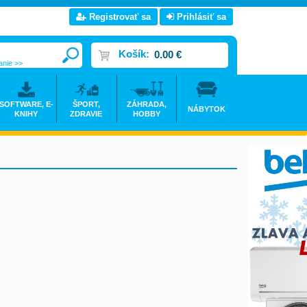
Registrovať sa
Prihlásiť sa
Košík:
0.00 €
anie >>
SOFTWARE, E-
ŠPORT,
ZÁHRADA,
NÁBYTOK
KNIHY
ZDRAVIE
HOBBY