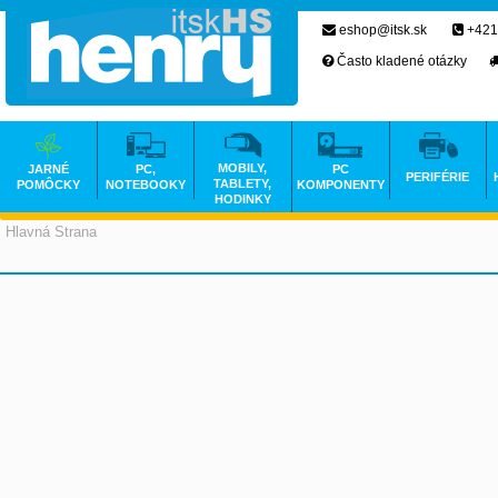
eshop@itsk.sk
+421
Často kladené otázky
MOBILY,
JARNÉ
PC,
PC
PERIFÉRIE
TABLETY,
POMÔCKY
NOTEBOOKY
KOMPONENTY
HODINKY
Hlavná Strana