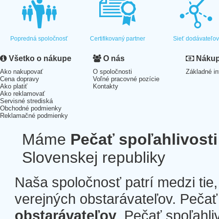
Popredná spoločnosť
Certifikovaný partner
Sieť dodávateľo
Všetko o nákupe
O nás
Nákup 
Ako nakupovať
O spoločnosti
Základné in
Cena dopravy
Voľné pracovné pozície
Ako platiť
Kontakty
Ako reklamovať
Servisné strediská
Obchodné podmienky
Reklamačné podmienky
Máme
Pečať spoľahlivosti
Slovenskej republiky
Naša spoločnosť patrí medzi tie
verejných obstarávateľov. Pečať 
obstarávateľov
. Pečať spoľahli