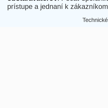
prístupe a jednaní k zákazníkom a
Technické
Â
Â
Â