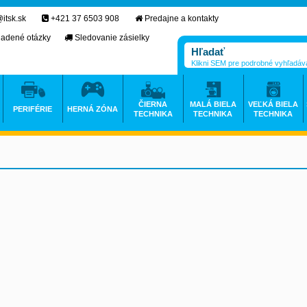
itsk.sk
+421 37 6503 908
Predajne a kontakty
ladené otázky
Sledovanie zásielky
Klikni SEM pre podrobné vyhľadáv
ČIERNA
MALÁ BIELA
VEĽKÁ BIELA
PERIFÉRIE
HERNÁ ZÓNA
TECHNIKA
TECHNIKA
TECHNIKA