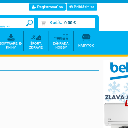
Registrovať sa
Prihlásiť sa
Košík:
0.00 €
anie >>
SOFTWARE, E-
ŠPORT,
ZÁHRADA,
NÁBYTOK
KNIHY
ZDRAVIE
HOBBY