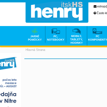
eshop@
Často k
MOBILY,
JARNÉ
PC,
PC
TABLETY,
POMÔCKY
NOTEBOOKY
KOMPONENTY
HODINKY
Hlavná Strana