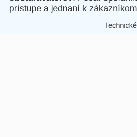
prístupe a jednaní k zákazníkom a
Technické
Â
Â
Â