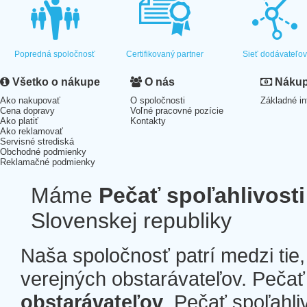
Popredná spoločnosť
Certifikovaný partner
Sieť dodávateľo
Všetko o nákupe
O nás
Nákup 
Ako nakupovať
O spoločnosti
Základné in
Cena dopravy
Voľné pracovné pozície
Ako platiť
Kontakty
Ako reklamovať
Servisné strediská
Obchodné podmienky
Reklamačné podmienky
Máme
Pečať spoľahlivosti
Slovenskej republiky
Naša spoločnosť patrí medzi tie
verejných obstarávateľov. Pečať 
obstarávateľov
. Pečať spoľahli