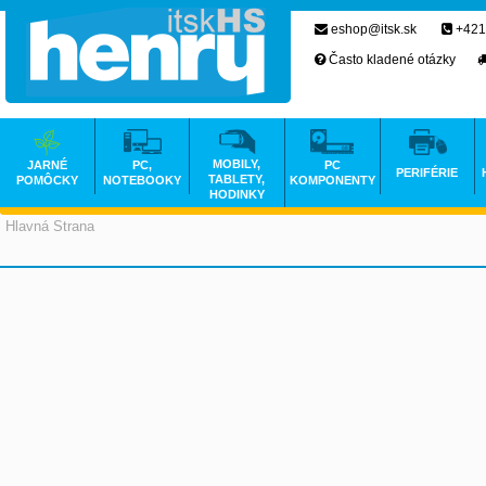
eshop@itsk.sk
+421
Často kladené otázky
MOBILY,
JARNÉ
PC,
PC
PERIFÉRIE
TABLETY,
POMÔCKY
NOTEBOOKY
KOMPONENTY
HODINKY
Hlavná Strana