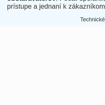
prístupe a jednaní k zákazníkom a
Technické
Â
Â
Â