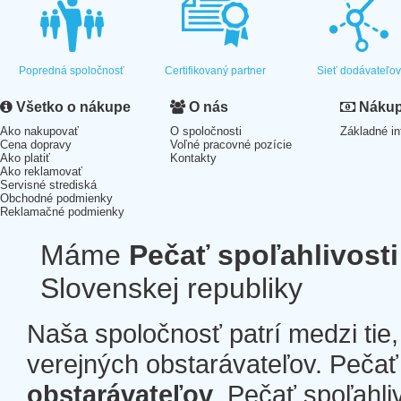
Popredná spoločnosť
Certifikovaný partner
Sieť dodávateľo
Všetko o nákupe
O nás
Nákup 
Ako nakupovať
O spoločnosti
Základné in
Cena dopravy
Voľné pracovné pozície
Ako platiť
Kontakty
Ako reklamovať
Servisné strediská
Obchodné podmienky
Reklamačné podmienky
Máme
Pečať spoľahlivosti
Slovenskej republiky
Naša spoločnosť patrí medzi tie
verejných obstarávateľov. Pečať 
obstarávateľov
. Pečať spoľahli