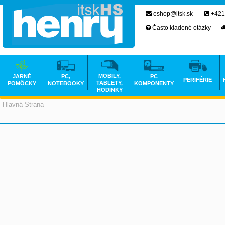
eshop@itsk.sk
+421
Často kladené otázky
MOBILY,
JARNÉ
PC,
PC
PERIFÉRIE
TABLETY,
POMÔCKY
NOTEBOOKY
KOMPONENTY
HODINKY
Hlavná Strana