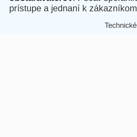
prístupe a jednaní k zákazníkom a
Technické
Â
Â
Â