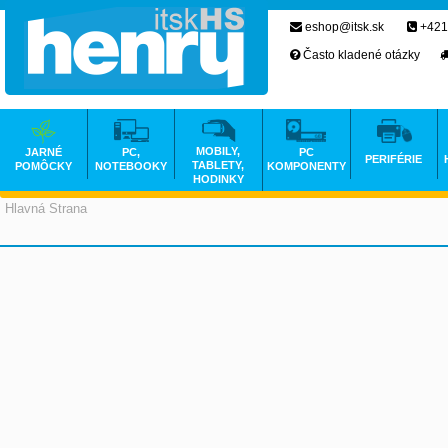
eshop@itsk.sk
+421
Často kladené otázky
MOBILY,
JARNÉ
PC,
PC
PERIFÉRIE
TABLETY,
POMÔCKY
NOTEBOOKY
KOMPONENTY
HODINKY
Hlavná Strana