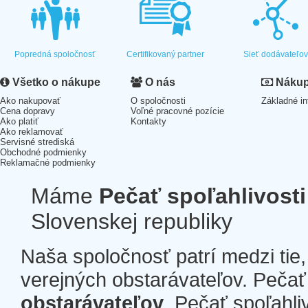
Popredná spoločnosť
Certifikovaný partner
Sieť dodávateľo
Všetko o nákupe
O nás
Nákup 
Ako nakupovať
O spoločnosti
Základné in
Cena dopravy
Voľné pracovné pozície
Ako platiť
Kontakty
Ako reklamovať
Servisné strediská
Obchodné podmienky
Reklamačné podmienky
Máme
Pečať spoľahlivosti
Slovenskej republiky
Naša spoločnosť patrí medzi tie
verejných obstarávateľov. Pečať 
obstarávateľov
. Pečať spoľahli