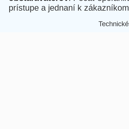
prístupe a jednaní k zákazníkom a
Technické
Â
Â
Â