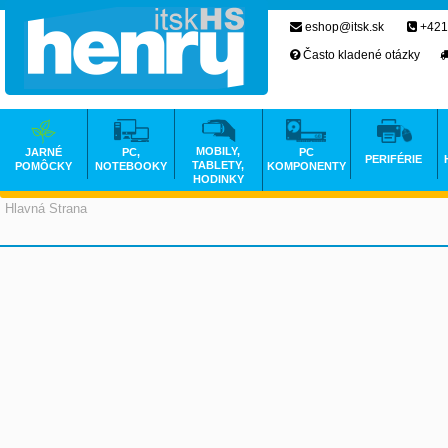
eshop@itsk.sk
+421
Často kladené otázky
MOBILY,
JARNÉ
PC,
PC
PERIFÉRIE
TABLETY,
POMÔCKY
NOTEBOOKY
KOMPONENTY
HODINKY
Hlavná Strana