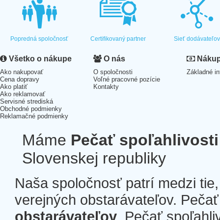
Popredná spoločnosť
Certifikovaný partner
Sieť dodávateľo
Všetko o nákupe
O nás
Nákup 
Ako nakupovať
O spoločnosti
Základné in
Cena dopravy
Voľné pracovné pozície
Ako platiť
Kontakty
Ako reklamovať
Servisné strediská
Obchodné podmienky
Reklamačné podmienky
Máme
Pečať spoľahlivosti
Slovenskej republiky
Naša spoločnosť patrí medzi tie
verejných obstarávateľov. Pečať 
obstarávateľov
. Pečať spoľahli