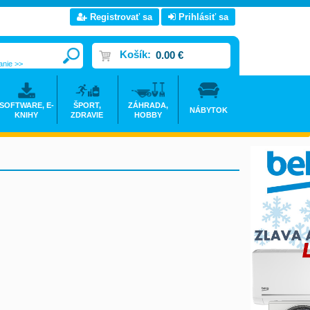
Registrovať sa
Prihlásiť sa
Košík:
0.00 €
anie >>
SOFTWARE, E-
ŠPORT,
ZÁHRADA,
NÁBYTOK
KNIHY
ZDRAVIE
HOBBY