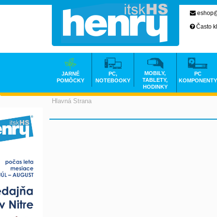
eshop@
Často k
MOBILY,
JARNÉ
PC,
PC
TABLETY,
POMÔCKY
NOTEBOOKY
KOMPONENTY
HODINKY
Hlavná Strana