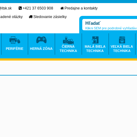
itsk.sk
+421 37 6503 908
Predajne a kontakty
ladené otázky
Sledovanie zásielky
Klikni SEM pre podrobné vyhľadáv
ČIERNA
MALÁ BIELA
VEĽKÁ BIELA
PERIFÉRIE
HERNÁ ZÓNA
TECHNIKA
TECHNIKA
TECHNIKA