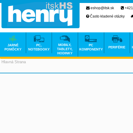
eshop@itsk.sk
+421
Často kladené otázky
MOBILY,
JARNÉ
PC,
PC
PERIFÉRIE
TABLETY,
POMÔCKY
NOTEBOOKY
KOMPONENTY
HODINKY
Hlavná Strana