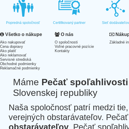
Popredná spoločnosť
Certifikovaný partner
Sieť dodávateľo
Všetko o nákupe
O nás
Nákup 
Ako nakupovať
O spoločnosti
Základné in
Cena dopravy
Voľné pracovné pozície
Ako platiť
Kontakty
Ako reklamovať
Servisné strediská
Obchodné podmienky
Reklamačné podmienky
Máme
Pečať spoľahlivosti
Slovenskej republiky
Naša spoločnosť patrí medzi tie
verejných obstarávateľov. Pečať 
obstarávateľov
. Pečať spoľahli