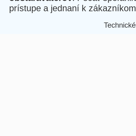
prístupe a jednaní k zákazníkom a
Technické
Â
Â
Â