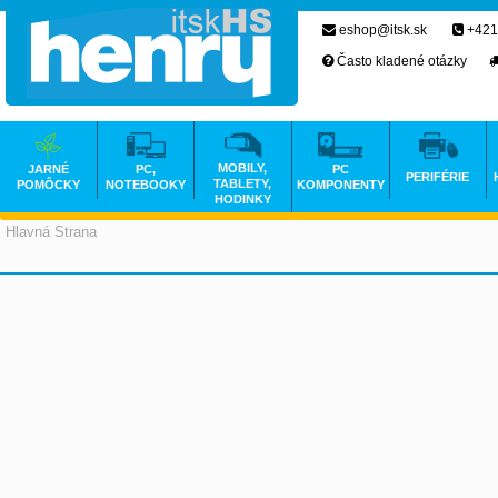
eshop@itsk.sk
+421
Často kladené otázky
MOBILY,
JARNÉ
PC,
PC
PERIFÉRIE
TABLETY,
POMÔCKY
NOTEBOOKY
KOMPONENTY
HODINKY
Hlavná Strana