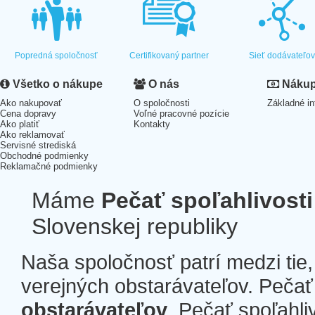
Popredná spoločnosť
Certifikovaný partner
Sieť dodávateľo
Všetko o nákupe
O nás
Nákup 
Ako nakupovať
O spoločnosti
Základné in
Cena dopravy
Voľné pracovné pozície
Ako platiť
Kontakty
Ako reklamovať
Servisné strediská
Obchodné podmienky
Reklamačné podmienky
Máme
Pečať spoľahlivosti
Slovenskej republiky
Naša spoločnosť patrí medzi tie
verejných obstarávateľov. Pečať 
obstarávateľov
. Pečať spoľahli