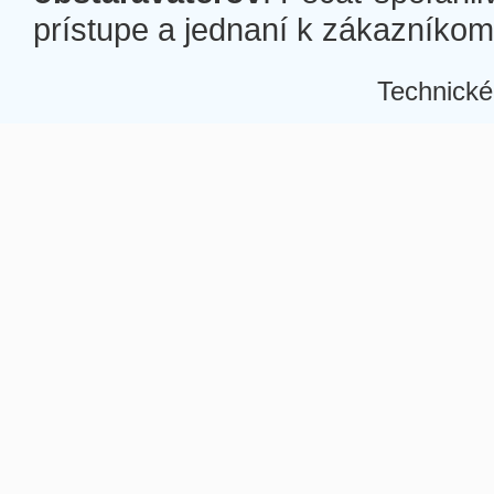
prístupe a jednaní k zákazníkom a
Technické
Â
Â
Â