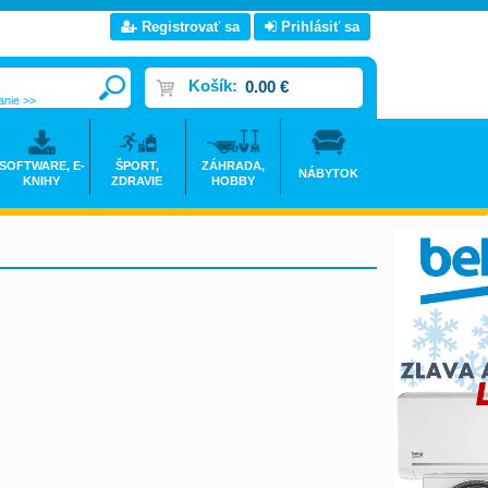
Registrovať sa
Prihlásiť sa
Košík:
0.00 €
anie >>
SOFTWARE, E-
ŠPORT,
ZÁHRADA,
NÁBYTOK
KNIHY
ZDRAVIE
HOBBY