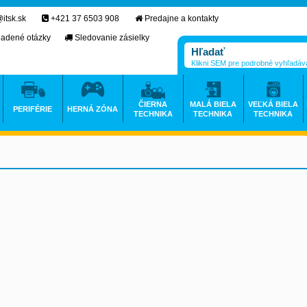
itsk.sk
+421 37 6503 908
Predajne a kontakty
ladené otázky
Sledovanie zásielky
Klikni SEM pre podrobné vyhľadáv
ČIERNA
MALÁ BIELA
VEĽKÁ BIELA
PERIFÉRIE
HERNÁ ZÓNA
TECHNIKA
TECHNIKA
TECHNIKA