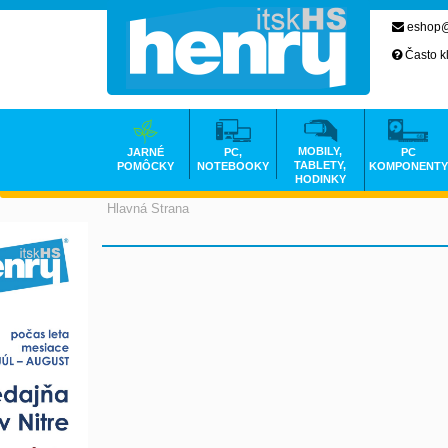
eshop@
Často k
MOBILY,
JARNÉ
PC,
PC
TABLETY,
POMÔCKY
NOTEBOOKY
KOMPONENTY
HODINKY
Hlavná Strana