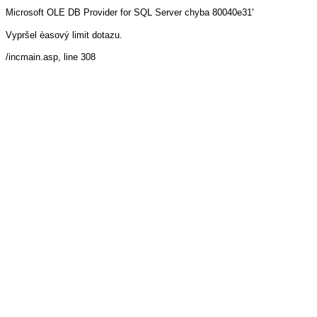
Microsoft OLE DB Provider for SQL Server
chyba 80040e31'
Vypršel èasový limit dotazu.
/incmain.asp
, line 308