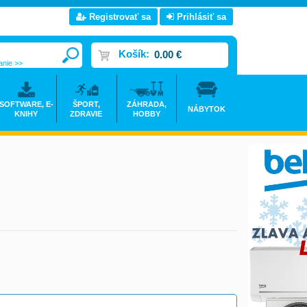
Registrovať sa
Prihlásiť sa
Košík:
0.00 €
anie >>
SOFTWARE, E-
ŠPORT,
ZÁHRADA,
NÁBYTOK
KNIHY
ZDRAVIE
HOBBY