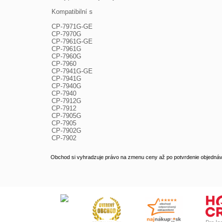
Kompatibilní s

CP-7971G-GE

CP-7970G

CP-7961G-GE

CP-7961G

CP-7960G

CP-7960

CP-7941G-GE

CP-7941G

CP-7940G

CP-7940

CP-7912G

CP-7912

CP-7905G

CP-7905

CP-7902G

CP-7902
Obchod si vyhradzuje právo na zmenu ceny až po potvrdenie objednávk