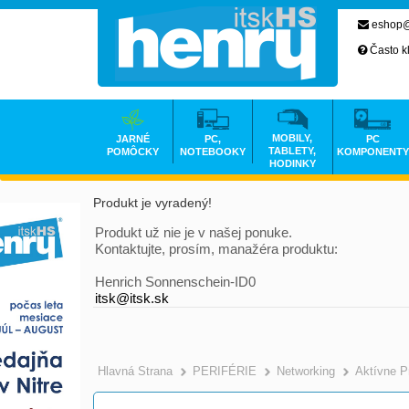
eshop@
Často k
MOBILY,
JARNÉ
PC,
PC
TABLETY,
POMÔCKY
NOTEBOOKY
KOMPONENTY
HODINKY
Produkt je vyradený!
Produkt už nie je v našej ponuke.
Kontaktujte, prosím, manažéra produktu:
Henrich Sonnenschein-ID0
itsk@itsk.sk
Hlavná Strana
PERIFÉRIE
Networking
Aktívne P