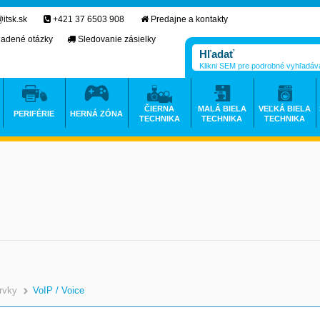
itsk.sk
+421 37 6503 908
Predajne a kontakty
ladené otázky
Sledovanie zásielky
Klikni SEM pre podrobné vyhľadáv
ČIERNA
MALÁ BIELA
VEĽKÁ BIELA
PERIFÉRIE
HERNÁ ZÓNA
TECHNIKA
TECHNIKA
TECHNIKA
rvky
VoIP / Voice