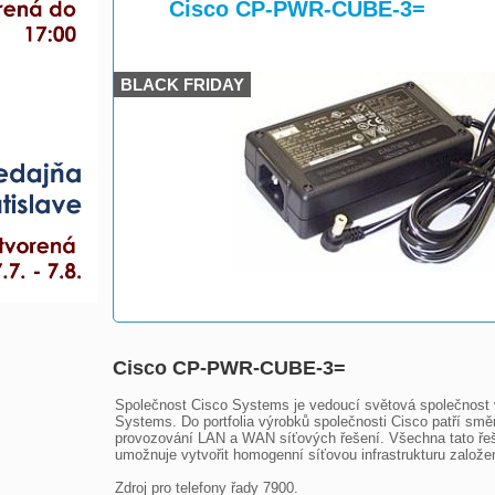
>
>
Cisco CP-PWR-CUBE-3=
BLACK FRIDAY
Cisco CP-PWR-CUBE-3=
Společnost Cisco Systems je vedoucí světová společnost v 
Systems. Do portfolia výrobků společnosti Cisco patří směr
provozování LAN a WAN síťových řešení. Všechna tato řeše
umožnuje vytvořit homogenní síťovou infrastrukturu založen
Zdroj pro telefony řady 7900.
