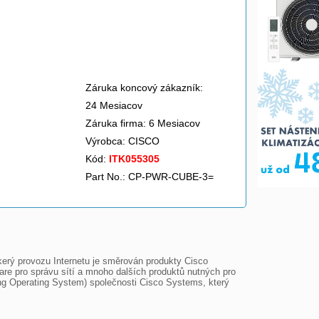
Záruka koncový zákazník:
24 Mesiacov
Záruka firma: 6 Mesiacov
Výrobca:
CISCO
Kód:
ITK055305
Part No.: CP-PWR-CUBE-3=
erý provozu Internetu je směrován produkty Cisco 
are pro správu sítí a mnoho dalších produktů nutných pro 
g Operating System) společnosti Cisco Systems, který 