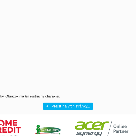
y. Obrázok má len ilustračný charakter.
Prejsť na vrch stránky...