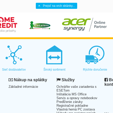
Prejsť na vrch stránky...
Sieť dodávateľov
Široký sortiment
Rýchle doručenie
Nákup na splátky
Služby
Bu
kont
Základné informácie
Ochráňte vaše zariadenia s
ESETom
Inštalácia MS Office
Servis a opravy notebookov
Predĺženie záruky
Registračné pokladne
Vlastná herná PC zostava