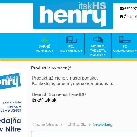
eshop@
Často k
MOBILY,
JARNÉ
PC,
PC
TABLETY,
POMÔCKY
NOTEBOOKY
KOMPONENTY
HODINKY
Produkt je vyradený!
Produkt už nie je v našej ponuke.
Kontaktujte, prosím, manažéra produktu:
Henrich Sonnenschein-ID0
itsk@itsk.sk
Hlavná Strana
PERIFÉRIE
Networking