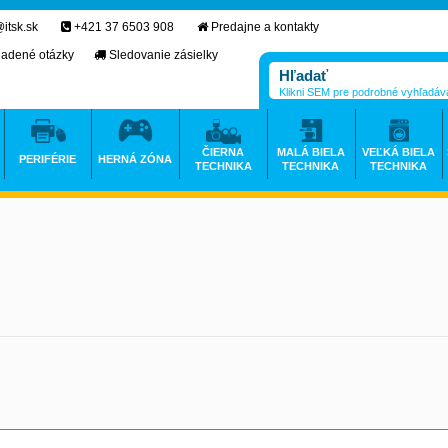
itsk.sk
+421 37 6503 908
Predajne a kontakty
ladené otázky
Sledovanie zásielky
Klikni SEM pre podrobné vyhľadáv
ČIERNA
MALÁ BIELA
VEĽKÁ BIELA
PERIFÉRIE
HERNÁ ZÓNA
TECHNIKA
TECHNIKA
TECHNIKA