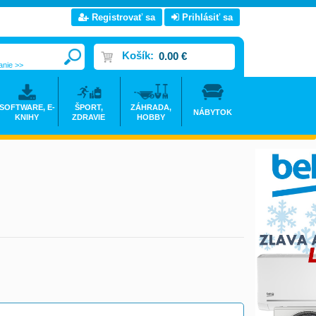
Registrovať sa
Prihlásiť sa
Košík:
0.00 €
anie >>
SOFTWARE, E-
ŠPORT,
ZÁHRADA,
NÁBYTOK
KNIHY
ZDRAVIE
HOBBY