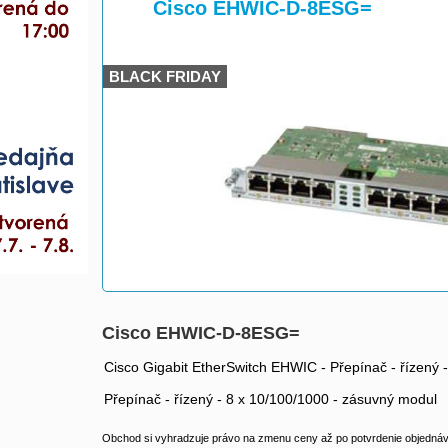
>
>
Cisco EHWIC-D-8ESG=
BLACK FRIDAY
Cisco EHWIC-D-8ESG=
Cisco Gigabit EtherSwitch EHWIC - Přepínač - řízený 
Přepínač - řízený - 8 x 10/100/1000 - zásuvný modul
Obchod si vyhradzuje právo na zmenu ceny až po potvrdenie objednávk