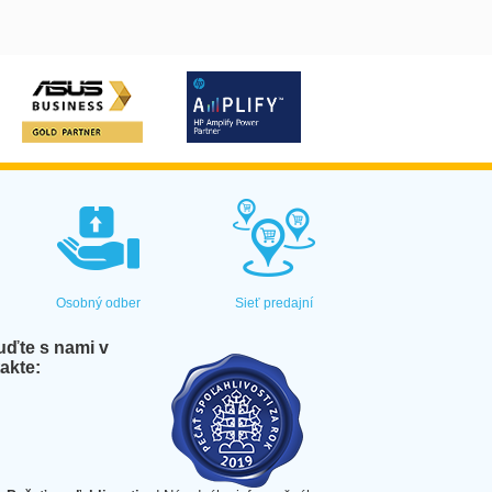
Osobný odber
Sieť predajní
ďte s nami v
akte: