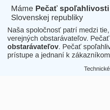
Máme
Pečať spoľahlivosti
Slovenskej republiky
Naša spoločnosť patrí medzi tie
verejných obstarávateľov. Pečať 
obstarávateľov
. Pečať spoľahli
prístupe a jednaní k zákazníkom a
Technické
Â
Â
Â