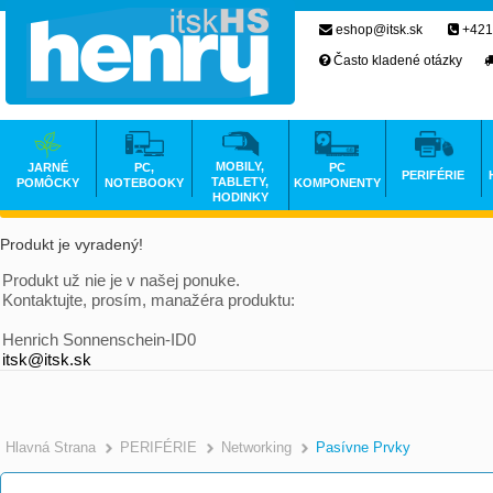
eshop@itsk.sk
+421
Často kladené otázky
MOBILY,
JARNÉ
PC,
PC
PERIFÉRIE
TABLETY,
POMÔCKY
NOTEBOOKY
KOMPONENTY
HODINKY
Produkt je vyradený!
Produkt už nie je v našej ponuke.
Kontaktujte, prosím, manažéra produktu:
Henrich Sonnenschein-ID0
itsk@itsk.sk
Hlavná Strana
PERIFÉRIE
Networking
Pasívne Prvky