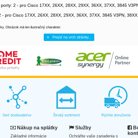
lní porty: 2 - pro Cisco 17XX, 26XX, 28XX, 29XX, 36XX, 37XX, 3845 V3
y: 2 - pro Cisco 17XX, 26XX, 28XX, 29XX, 36XX, 37XX, 3845 V3PN, 38X
y. Obrázok má len ilustračný charakter.
Prejsť na vrch stránky...
Sieť dodávateľov
Široký sortiment
Rýchle doručenie
Nákup na splátky
Služby
Bu
kont
Základné informácie
Ochráňte vaše zariadenia s