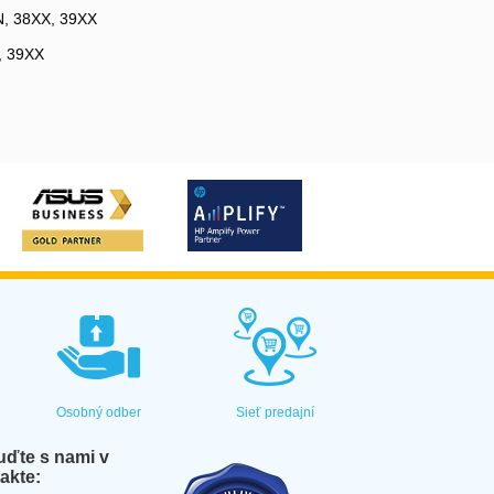
PN, 38XX, 39XX
X, 39XX
Osobný odber
Sieť predajní
ďte s nami v
akte: