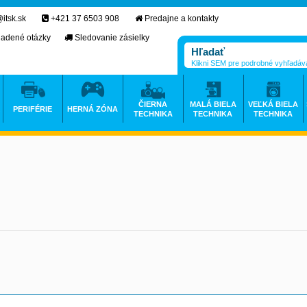
itsk.sk
+421 37 6503 908
Predajne a kontakty
ladené otázky
Sledovanie zásielky
Klikni SEM pre podrobné vyhľadáv
ČIERNA
MALÁ BIELA
VEĽKÁ BIELA
PERIFÉRIE
HERNÁ ZÓNA
TECHNIKA
TECHNIKA
TECHNIKA