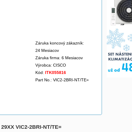
Záruka koncový zákazník:
24 Mesiacov
Záruka firma: 6 Mesiacov
Výrobca:
CISCO
Kód:
ITK055816
Part No.: VIC2-2BRI-NT/TE=
XX, 29XX VIC2-2BRI-NT/TE=