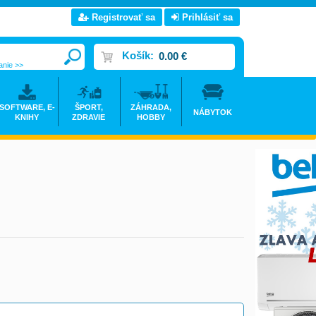
Registrovať sa
Prihlásiť sa
Košík:
0.00 €
anie >>
SOFTWARE, E-
ŠPORT,
ZÁHRADA,
NÁBYTOK
KNIHY
ZDRAVIE
HOBBY