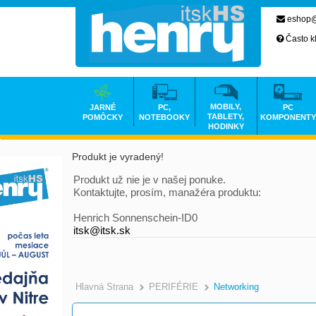
eshop@
Často k
MOBILY,
JARNÉ
PC,
PC
TABLETY,
POMÔCKY
NOTEBOOKY
KOMPONENTY
HODINKY
Produkt je vyradený!
Produkt už nie je v našej ponuke.
Kontaktujte, prosím, manažéra produktu:
Henrich Sonnenschein-ID0
itsk@itsk.sk
Hlavná Strana
PERIFÉRIE
Networking