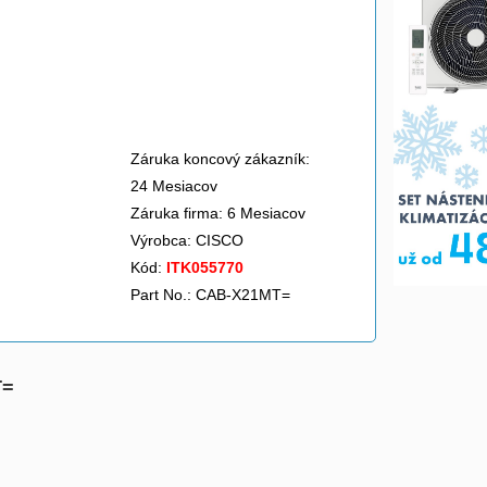
Záruka koncový zákazník:
24 Mesiacov
Záruka firma: 6 Mesiacov
Výrobca:
CISCO
Kód:
ITK055770
Part No.: CAB-X21MT=
T=