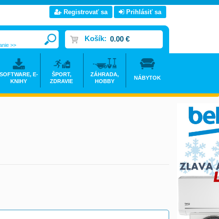
Registrovať sa
Prihlásiť sa
Košík:
0.00 €
anie >>
SOFTWARE, E-
ŠPORT,
ZÁHRADA,
NÁBYTOK
KNIHY
ZDRAVIE
HOBBY