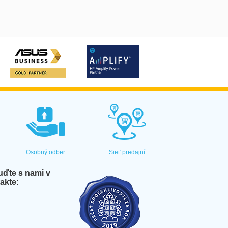
Osobný odber
Sieť predajní
ďte s nami v
akte: