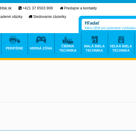
itsk.sk
+421 37 6503 908
Predajne a kontakty
ladené otázky
Sledovanie zásielky
Klikni SEM pre podrobné vyhľadáv
ČIERNA
MALÁ BIELA
VEĽKÁ BIELA
PERIFÉRIE
HERNÁ ZÓNA
TECHNIKA
TECHNIKA
TECHNIKA