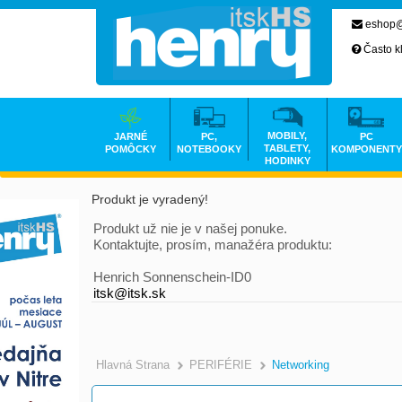
eshop@
Často k
MOBILY,
JARNÉ
PC,
PC
TABLETY,
POMÔCKY
NOTEBOOKY
KOMPONENTY
HODINKY
Produkt je vyradený!
Produkt už nie je v našej ponuke.
Kontaktujte, prosím, manažéra produktu:
Henrich Sonnenschein-ID0
itsk@itsk.sk
Hlavná Strana
PERIFÉRIE
Networking