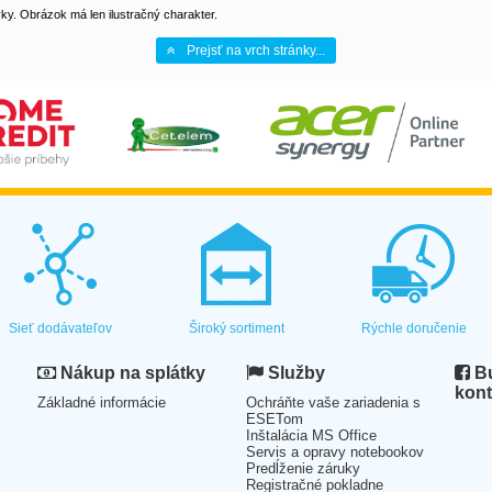
y. Obrázok má len ilustračný charakter.
Prejsť na vrch stránky...
Sieť dodávateľov
Široký sortiment
Rýchle doručenie
Nákup na splátky
Služby
Bu
kont
Základné informácie
Ochráňte vaše zariadenia s
ESETom
Inštalácia MS Office
Servis a opravy notebookov
Predĺženie záruky
Registračné pokladne