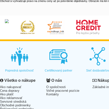
Obchod si vyhradzuje právo na zmenu ceny až po potvrdenie objednávky. Obrázok má len il
Popredná spoločnosť
Certifikovaný partner
Sieť dodávateľo
Všetko o nákupe
O nás
Nákup 
Ako nakupovať
O spoločnosti
Základné in
Cena dopravy
Voľné pracovné pozície
Ako platiť
Kontakty
Ako reklamovať
Servisné strediská
Obchodné podmienky
Reklamačné podmienky