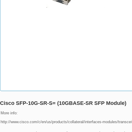
Cisco SFP-10G-SR-S= (10GBASE-SR SFP Module)
More info:

http://www.cisco.com/c/en/us/products/collateral/interfaces-modules/transc