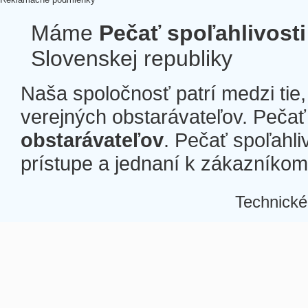
Máme
Pečať spoľahlivosti
Slovenskej republiky
Naša spoločnosť patrí medzi tie
verejných obstarávateľov. Pečať 
obstarávateľov
. Pečať spoľahli
prístupe a jednaní k zákazníkom a
Technické
Â
Â
Â