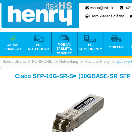
eshop@itsk.sk
+421
Často kladené otázky
MOBILY,
JARNÉ
PC,
PC
PERIFÉRIE
TABLETY,
POMÔCKY
NOTEBOOKY
KOMPONENTY
HODINKY
Hlavná Strana
PERIFÉRIE
Networking
Pasívne Prvky
Optické 
>
>
>
Cisco SFP-10G-SR-S= (10GBASE-SR SFP