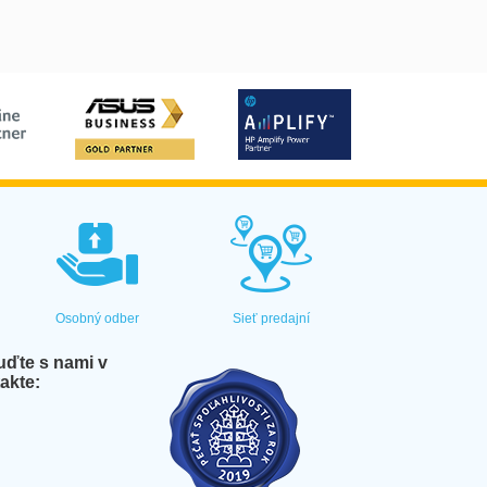
Osobný odber
Sieť predajní
ďte s nami v
akte: