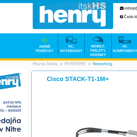
eshop@
Často k
MOBILY,
JARNÉ
PC,
PC
TABLETY,
POMÔCKY
NOTEBOOKY
KOMPONENTY
HODINKY
Hlavná Strana
PERIFÉRIE
Networking
>
>
Cisco STACK-T1-1M=