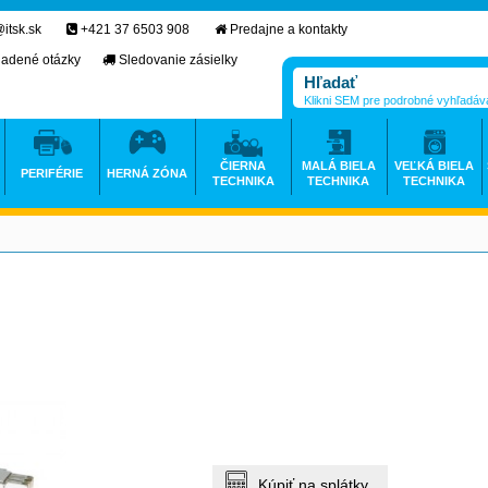
itsk.sk
+421 37 6503 908
Predajne a kontakty
ladené otázky
Sledovanie zásielky
Klikni SEM pre podrobné vyhľadáv
ČIERNA
MALÁ BIELA
VEĽKÁ BIELA
PERIFÉRIE
HERNÁ ZÓNA
TECHNIKA
TECHNIKA
TECHNIKA
Kúpiť na splátky.