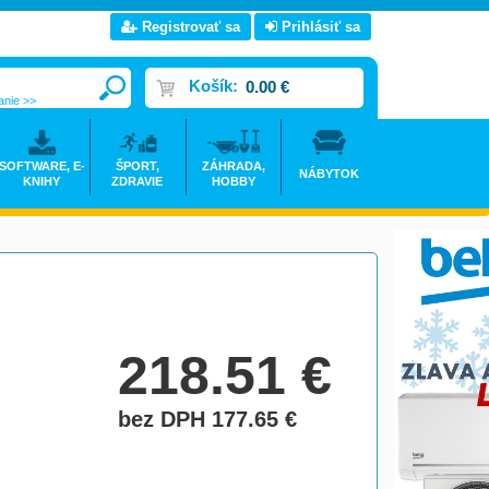
Registrovať sa
Prihlásiť sa
Košík:
0.00 €
anie >>
SOFTWARE, E-
ŠPORT,
ZÁHRADA,
NÁBYTOK
KNIHY
ZDRAVIE
HOBBY
218.51
€
bez DPH 177.65
€
do košíka