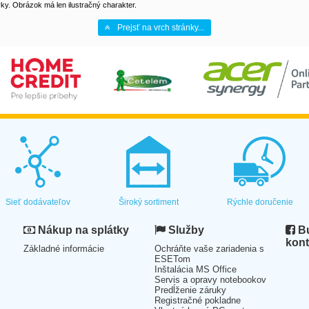
y. Obrázok má len ilustračný charakter.
Prejsť na vrch stránky...
Sieť dodávateľov
Široký sortiment
Rýchle doručenie
Nákup na splátky
Služby
Bu
kont
Základné informácie
Ochráňte vaše zariadenia s
ESETom
Inštalácia MS Office
Servis a opravy notebookov
Predĺženie záruky
Registračné pokladne