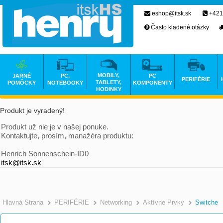
eshop@itsk.sk
+421
Často kladené otázky
MOBILY,
JARNÉ
PC,
PC
PERIFÉRIE
TABLETY,
POMÔCKY
NOTEBOOKY
KOMPONENTY
HODINKY
Produkt je vyradený!
Produkt už nie je v našej ponuke.
Kontaktujte, prosím, manažéra produktu:
Henrich Sonnenschein-ID0
itsk@itsk.sk
Hlavná Strana
PERIFÉRIE
Networking
Aktívne Prvky
Switche