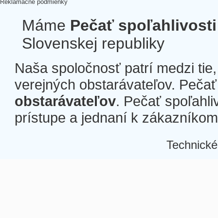
Reklamačné podmienky
Máme
Pečať spoľahlivosti
Slovenskej republiky
Naša spoločnosť patrí medzi tie
verejných obstarávateľov. Pečať 
obstarávateľov
. Pečať spoľahli
prístupe a jednaní k zákazníkom a
Technické
Â
Â
Â