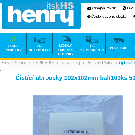
eshop@itsk.sk
+421
Často kladené otázky
MOBILY,
JARNÉ
PC,
PC
PERIFÉRIE
TABLETY,
POMÔCKY
NOTEBOOKY
KOMPONENTY
HODINKY
Hlavná Strana
PERIFÉRIE
Networking
Pasívne Prvky
Optické 
>
>
>
Čistící ubrousky 102x102mm bal/100ks 5