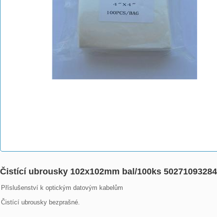
Čistící ubrousky 102x102mm bal/100ks 50271093284
Příslušenství k optickým datovým kabelům

Čistící ubrousky bezprašné.