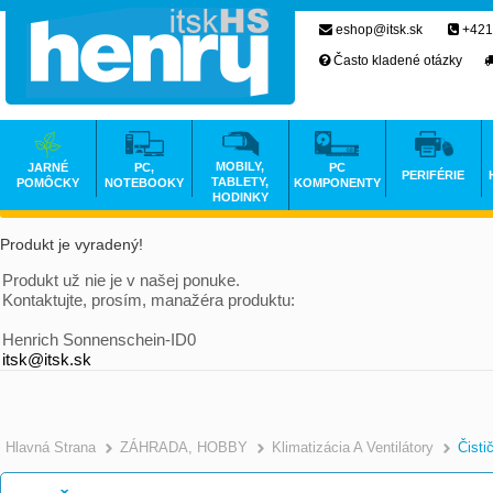
eshop@itsk.sk
+421
Často kladené otázky
MOBILY,
JARNÉ
PC,
PC
PERIFÉRIE
TABLETY,
POMÔCKY
NOTEBOOKY
KOMPONENTY
HODINKY
Produkt je vyradený!
Produkt už nie je v našej ponuke.
Kontaktujte, prosím, manažéra produktu:
Henrich Sonnenschein-ID0
itsk@itsk.sk
Hlavná Strana
ZÁHRADA, HOBBY
Klimatizácia A Ventilátory
Čisti