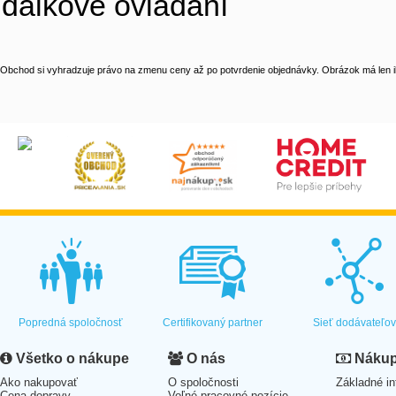
dálkové ovládání
Obchod si vyhradzuje právo na zmenu ceny až po potvrdenie objednávky. Obrázok má len il
Popredná spoločnosť
Certifikovaný partner
Sieť dodávateľo
Všetko o nákupe
O nás
Nákup 
Ako nakupovať
O spoločnosti
Základné in
Cena dopravy
Voľné pracovné pozície