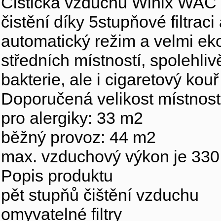
Čistička vzduchu Winix WAC U
čistění díky 5stupňové filtra
automatický režim a velmi eko
středních místností, spolehliv
bakterie, ale i cigaretový kouř
Doporučená velikost místnost
pro alergiky: 33 m2
běžný provoz: 44 m2
max. vzduchový výkon je 330
Popis produktu
pět stupňů čištění vzduchu
omyvatelné filtry