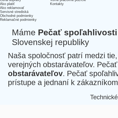
Ako platiť
Kontakty
Ako reklamovať
Servisné strediská
Obchodné podmienky
Reklamačné podmienky
Máme
Pečať spoľahlivosti
Slovenskej republiky
Naša spoločnosť patrí medzi tie
verejných obstarávateľov. Pečať 
obstarávateľov
. Pečať spoľahli
prístupe a jednaní k zákazníkom a
Technické
Â
Â
Â