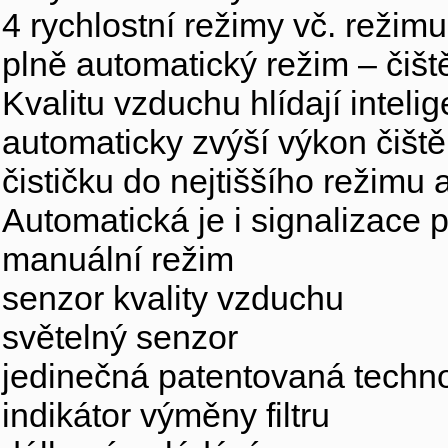
4 rychlostní režimy vč. režim
plně automatický režim – čišt
Kvalitu vzduchu hlídají inteli
automaticky zvýší výkon čišt
čističku do nejtiššího režimu 
Automatická je i signalizace p
manuální režim
senzor kvality vzduchu
světelný senzor
jedinečná patentovaná tech
indikátor výměny filtru