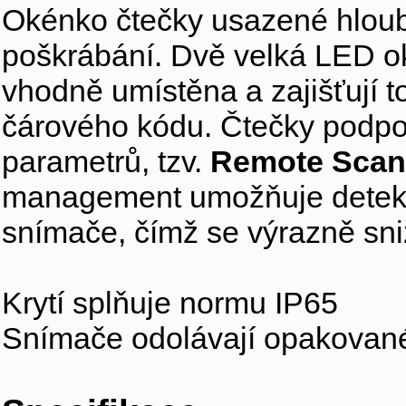
Okénko čtečky usazené hloubě
poškrábání. Dvě velká LED o
vhodně umístěna a zajišťují t
čárového kódu. Čtečky podpo
parametrů, tzv.
Remote Scan
management umožňuje detekov
snímače, čímž se výrazně sniž
Krytí splňuje normu IP65
Snímače odolávají opakované