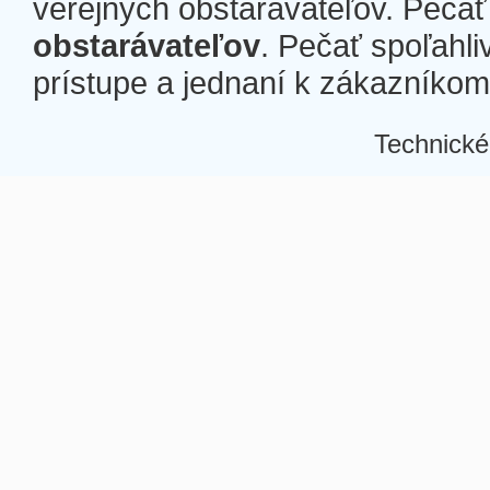
verejných obstarávateľov. Pečať 
obstarávateľov
. Pečať spoľahli
prístupe a jednaní k zákazníkom a
Technické
Â
Â
Â