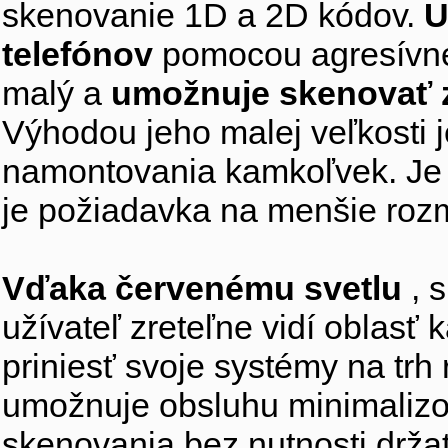
skenovanie 1D a 2D kódov.
U
telefónov
pomocou agresívne
malý a
umožnuje skenovať 
Výhodou jeho malej veľkosti 
namontovania kamkoľvek. Je v
je požiadavka na menšie roz
Vďaka červenému svetlu
, 
užívateľ zreteľne vidí oblas
priniesť svoje systémy na tr
umožnuje obsluhu minimalizo
skenovania bez nutnosti drža