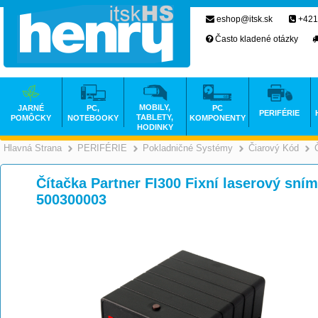
eshop@itsk.sk
+421
Často kladené otázky
MOBILY,
JARNÉ
PC,
PC
PERIFÉRIE
TABLETY,
POMÔCKY
NOTEBOOKY
KOMPONENTY
HODINKY
Hlavná Strana
PERIFÉRIE
Pokladničné Systémy
Čiarový Kód
>
>
Čítačka Partner FI300 Fixní laserový sn
500300003