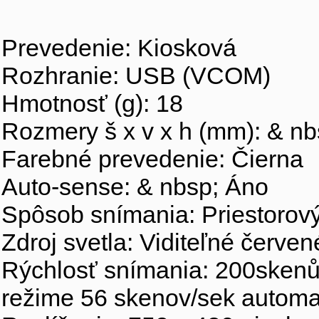
Prevedenie: Kiosková
Rozhranie: USB (VCOM)
Hmotnosť (g): 18
Rozmery š x v x h (mm): & nb
Farebné prevedenie: Čierna
Auto-sense: & nbsp; Áno
Spôsob snímania: Priestorov
Zdroj svetla: Viditeľné červ
Rýchlosť snímania: 200skenů
režime 56 skenov/sek automa