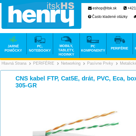
eshop@itsk.sk
+421
Často kladené otázky
MOBILY,
JARNÉ
PC,
PC
PERIFÉRIE
TABLETY,
POMÔCKY
NOTEBOOKY
KOMPONENTY
HODINKY
Hlavná Strana
PERIFÉRIE
Networking
Pasívne Prvky
Metalick
>
>
>
CNS kabel FTP, Cat5E, drát, PVC, Eca, 
305-GR