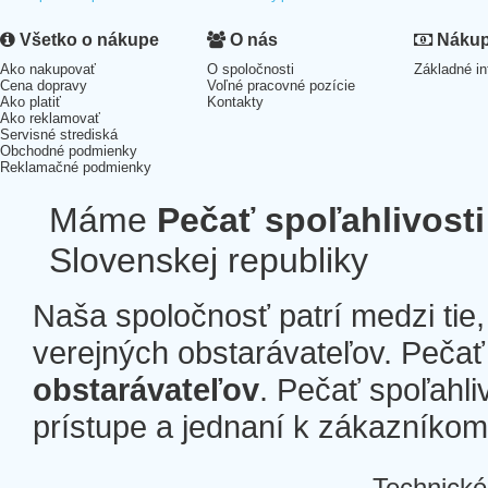
Všetko o nákupe
O nás
Nákup 
Ako nakupovať
O spoločnosti
Základné in
Cena dopravy
Voľné pracovné pozície
Ako platiť
Kontakty
Ako reklamovať
Servisné strediská
Obchodné podmienky
Reklamačné podmienky
Máme
Pečať spoľahlivosti
Slovenskej republiky
Naša spoločnosť patrí medzi tie
verejných obstarávateľov. Pečať 
obstarávateľov
. Pečať spoľahli
prístupe a jednaní k zákazníkom a
Technické