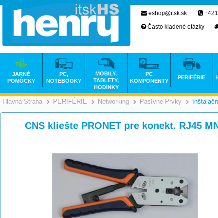
eshop@itsk.sk
+421
Často kladené otázky
MOBILY,
JARNÉ
PC,
PC
PERIFÉRIE
TABLETY,
POMÔCKY
NOTEBOOKY
KOMPONENTY
HODINKY
Hlavná Strana
PERIFÉRIE
Networking
Pasívne Prvky
Inštalač
>
>
>
CNS kliešte PRONET pre konekt. RJ45 M