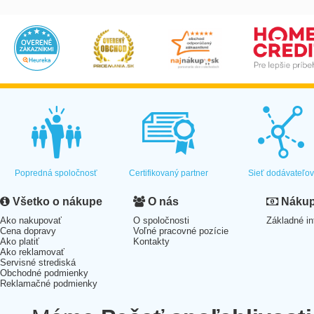
Popredná spoločnosť
Certifikovaný partner
Sieť dodávateľo
Všetko o nákupe
O nás
Nákup 
Ako nakupovať
O spoločnosti
Základné in
Cena dopravy
Voľné pracovné pozície
Ako platiť
Kontakty
Ako reklamovať
Servisné strediská
Obchodné podmienky
Reklamačné podmienky