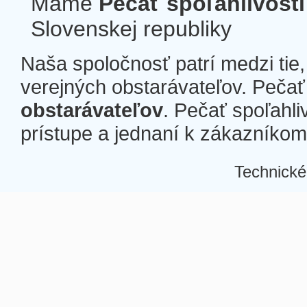
Máme
Pečať spoľahlivosti
Slovenskej republiky
Naša spoločnosť patrí medzi tie
verejných obstarávateľov. Pečať 
obstarávateľov
. Pečať spoľahli
prístupe a jednaní k zákazníkom a
Technické
Â
Â
Â